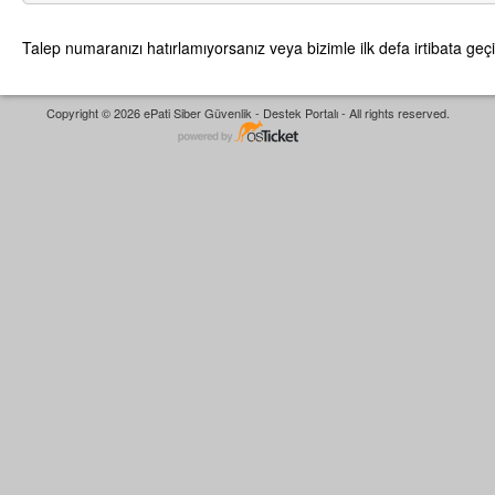
Talep numaranızı hatırlamıyorsanız veya bizimle ilk defa irtibata geçi
Copyright © 2026 ePati Siber Güvenlik - Destek Portalı - All rights reserved.